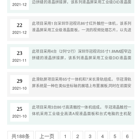
边拼缝的液晶拼接屏，该系列液晶屏采用工业级DID液晶面
2021-12
832-5300祝所有客户朋友及同事们：元旦快乐！阖家幸福！
板、内置拼接器、整机设计。机身轻薄易安装，同时也可节
事业兴旺！出....
省安装使用空间。液晶拼接单元拼接单元具有可靠性强、稳
定性高等特点，以保证系统安全稳定地运行。华冠液晶拼接
此项目采用1台深圳华冠视讯86寸红外触控一体机，该系列
22
单元具有高亮度、高对比度、更好的彩色饱和度、更宽的视
液晶屏采用工业级液晶面板，一流的视频处理芯片，以先进
2021-12
角、影像稳定不闪烁等特征。拼接单元可365天*24小时连续
的红外/光学技术为依托，将红外触摸框/光学传感器内置在液
工作，由于低功耗、....
晶显示器内部，实现了触摸、显示的一体化。华冠视讯专业
生产大尺寸触摸屏和交互式电子白板，可以做到业界最大的
此项目采用4台（2列*2行）深圳华冠视讯55寸1.8MM超窄边
23
98英寸液晶触摸屏，为用户提供一套直观、便捷的图形化工
拼缝的液晶拼接屏，该系列液晶屏采用工业级DID液晶面
2021-11
作环境，使办公、教学、专业讨论、产品展示、远程会商等
板、内置拼接器、整机设计。机身轻薄易安装，同时也可节
沟通与交流变得高效与便利。深....
省安装使用空间。液晶拼接单元拼接单元具有可靠性强、稳
定性高等特点，以保证系统安全稳定地运行。华冠液晶拼接
此滑轨屏项目采用65寸一体机和7米长滑轨组成。 华冠滑轨
29
单元具有高亮度、高对比度、更好的彩色饱和度、更宽的视
屏系统是一种在类似坐标轴的展墙上布置展板,同时在前面安
2021-10
角、影像稳定不闪烁等特征。拼接单元可365天*24小时连续
置一组可滑动的机械结构以悬挂滑轨屏。预先在背景墙上不
工作，由于低功耗、重....
同的位....
此项目采用3台86寸高清触控一体机组成。 华冠液晶触控一
25
体机采用工业级全高清A规液晶面板和台式电脑的主机配
2021-10
置，以先进的红外触摸技术为依托，将红外触摸框内置在液
晶触控一体....
共188条
上一页
1
2
3
4
5
6